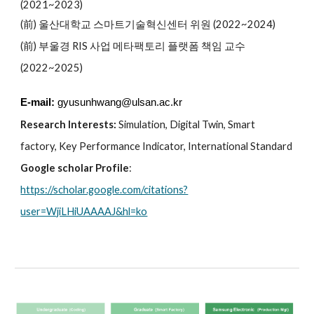
(2021~2023)
(前) 울산대학교 스마트기술혁신센터 위원 (2022
~2024
)
(前)
부울경
RIS 사업 메타팩토리 플랫폼 책임 교수
(2022~2025)
E
-mail:
gyusunhwang@ulsan.ac.kr
Research Interests:
Simulation, Digital Twin, Smart
factory, Key Performance Indicator, International Standard
Google scholar Profile
:
https://scholar.google.com/citations?
user=WjiLHiUAAAAJ&hl=ko